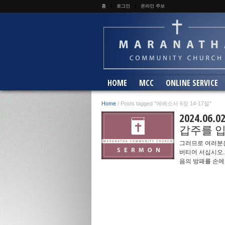
홈
로그인
온라인 주보
HOME
MCC
ONLINE SERVICE
Home
/
Posts tagged "에베소서 6장 14-17절"
2024.06
갑주를 
그러므로 여러분
버티어 서십시오.
음의 방패를 손에