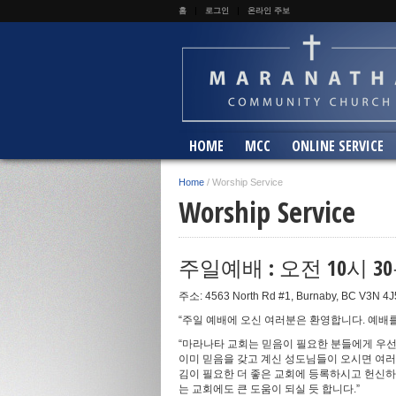
홈
로그인
온라인 주보
HOME
MCC
ONLINE SERVICE
Home
/
Worship Service
Worship Service
주일예배 : 오전 10시 
주소: 4563 North Rd #1, Burnaby, BC V3N 4J
“주일 예배에 오신 여러분은 환영합니다. 예배
“마라나타 교회는 믿음이 필요한 분들에게 우선
이미 믿음을 갖고 계신 성도님들이 오시면 여러
김이 필요한 더 좋은 교회에 등록하시고 헌신
는 교회에도 큰 도움이 되실 듯 합니다.”