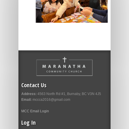
Contact Us
Address:
4563 North Rd #1, Burnaby, BC V3N 4J5
Email:
mccca2016@gmail.com
MCC Email Login
Log In