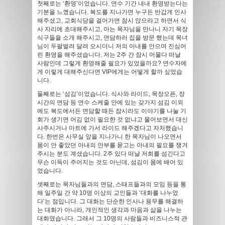
첫째로는 ‘환영’이었습니다. 연수 기간 내내 환영받는다는
기분을 느꼈습니다. 복도를 지나가면 누구든 반갑게 인사
해주셨고, 교회식당을 걸어가면 잠시 앉으라고 하면서 식
사 자리에 초대해주시고, 아는 목자님을 만나니 자기 목장
식구들을 소개 해주시고, 면담하러 집을 방문 했는데 목녀
님이 두팔벌려 달려 오시더니 저의 아내를 안으며 진심어
린 환영을 해주셨습니다. 저는 2주 간 잠시 머물다 떠날
사람인데 그렇게 환영해줄 필요가 있었을까요? 연수자에
게 이렇게 대해주신다면 VIP에게는 어떻게 할까 싶었습
니다.
둘째로는 ‘섬김’이었습니다. 식사와 라이드, 목장오픈, 장
시간의 면담 등 연수 스케줄 안에 있는 갖가지 섬김 이외
에도 복도에서든 면담할 때든 잠시라도 이야기를 나눌 기
회가 생기면 어김 없이 필요한 것 없냐고 물어보면서 대신
사주시거나 마트에 가서 라이드 해주겠다고 자처했습니
다. 한번은 사무실 앞을 지나가니 한 목자님이 나오면서
몸이 안 좋았던 아내의 안부를 묻고는 아내의 필요를 챙겨
주시는 분도 계셨습니다. 2주 있다 떠날 저희를 섬긴다고
무슨 이득이 주어지는 것도 아닌데, 섬김이 몸에 배어 있
었습니다.
셋째로는 목자님들과의 면담, 스태프들과의 모임 등을 통
해 일주일 간 약 10명 이상의 교인들과 ‘대화를 나누었
다’는 점입니다. 그 대화는 단순한 인사나 용무를 해결하
는 대화가 아니라, 개인적인 생각과 마음과 삶을 나누는
대화였습니다. 그래서 그 10명의 사람들과 비즈니스적 관