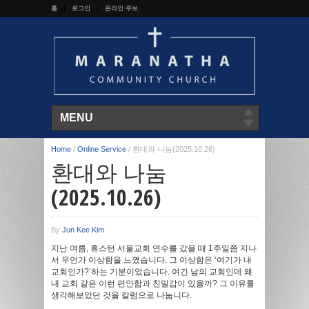
홈
로그인
온라인 주보
MENU
Home
/
Online Service
/
환대와 나눔(2025.10.26)
환대와 나눔
(2025.10.26)
By
Jun Kee Kim
지난 여름, 휴스턴 서울교회 연수를 갔을 때 1주일쯤 지나
서 무언가 이상함을 느꼈습니다. 그 이상함은 ‘여기가 내
교회인가?’하는 기분이었습니다. 여긴 남의 교회인데 왜
내 교회 같은 이런 편안함과 친밀감이 있을까? 그 이유를
생각해보았던 것을 칼럼으로 나눕니다.