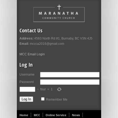
Contact Us
Address:
4563 North Rd #1, Burnaby, BC V3N 4J5
Email:
mccca2016@gmail.com
MCC Email Login
Log In
Username
Password
−
four
=
1
Remember Me
Home
MCC
Online Service
News