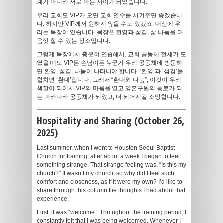
계가 아니라 서로 아는 사이가 되었습니다.
우리 교회도 VIP가 오면 교회 연수를 시켜주면 좋겠습니
다. 하지만 VIP께서 원하지 않을 수도 있겠죠. 대신에 우
리는 목장이 있습니다. 목장은 환영과 섬김, 삶 나눔을 마
음껏 할 수 있는 장소입니다.
그렇게 목장에서 충분히 연습해서, 교회 공동체 전체가 모
였을 때도 VIP든 손님이든 누군가 우리 공동체에 방문하
면 환영, 섬김, 나눔이 나타나야 합니다. ‘환영’과 ‘섬김’을
합치면 ‘환대’입니다. 그래서 “환대와 나눔”, 이것이 우리
색깔이 되어서 VIP의 마음을 열고 영혼구원의 통로가 되
는 마라나타 공동체가 되었고, 더 되어지길 소망합니다.
Hospitality and Sharing (October 26,
2025)
Last summer, when I went to Houston Seoul Baptist
Church for training, after about a week I began to feel
something strange. That strange feeling was, “Is this my
church?” It wasn’t my church, so why did I feel such
comfort and closeness, as if it were my own? I’d like to
share through this column the thoughts I had about that
experience.
First, it was “welcome.” Throughout the training period, I
constantly felt that I was being welcomed. Whenever I