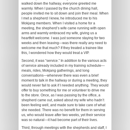
walked down the hallway, everyone greeted me
warmly. When I passed by the church dining hall,
people invited me to sit down and join their meal. When
I met a shepherd I knew, he introduced me to his
Mokjang members. When I visited a home for a
meeting, the shepherd’s wife came running with open
arms and warmly embraced my wife, giving us a
heartfelt welcome. I was just someone staying for two
weeks and then leaving—was there really any need to
welcome me that much? If they treated a trainee like
this, I wondered how they would treat a VIP.
Second, it was “service.” In addition to the various acts
of service already included in my training schedule—
meals, rides, Mokjang gatherings, and long
conversations—whenever there was even a brief
moment to talk in the hallway or during a meeting, they
would never fail to ask if I needed anything. They would
offer to buy something for me or volunteer to drive me
to the store. Once, as I was passing by the office, a
shepherd came out, asked about my wife who hadn’t
been feeling well, and made sure to take care of what
she needed. There was no benefit for them in serving
us, who would leave after two weeks, yet their service
was so natural—it had become part of their lives.
Third, through meetings with the shepherds and staff, I